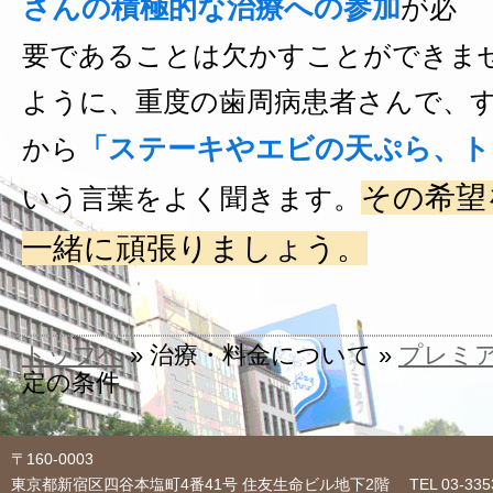
さんの積極的な治療への参加
が必
要であることは欠かすことができま
ように、重度の歯周病患者さんで、
「ステーキやエビの天ぷら、ト
から
その希望
いう言葉をよく聞きます。
一緒に頑張りましょう。
トップへ
» 治療・料金について »
プレミ
定の条件
〒160-0003
東京都新宿区四谷本塩町4番41号 住友生命ビル地下2階 TEL 03-3353-1054